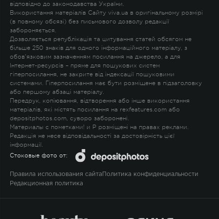
відповідно до законодавства України.
Використання матеріалів Сайту viva.ua в оригінальному розмірі
(в повному обсязі) без письмового дозволу редакції
забороняється.
Дозволяється републікація та цитування статей обсягом не
більше 250 знаків для одного інформаційного матеріалу, з
обов'язковим зазначенням посилання на джерело, а для
Інтернет-ресурсів – пряме для пошукових систем
гіперпосилання, не закрите від індексації пошуковими
системами. Гіперпосилання має бути розміщене в підзаголовку
або першому абзаці матеріалу.
Передрук, копіювання, відтворення або інше використання
матеріалів, які містять посилання на rexfeatures.com або
depositphotos.com, суворо заборонені.
Материалы с пометками
!
и
P
розміщені на правах реклами.
Редакція не несе відповідальності за достовірність цієї
інформації.
Стоковые фото от:
Правила использования сайта
Политика конфиденциальности
Редакционная политика