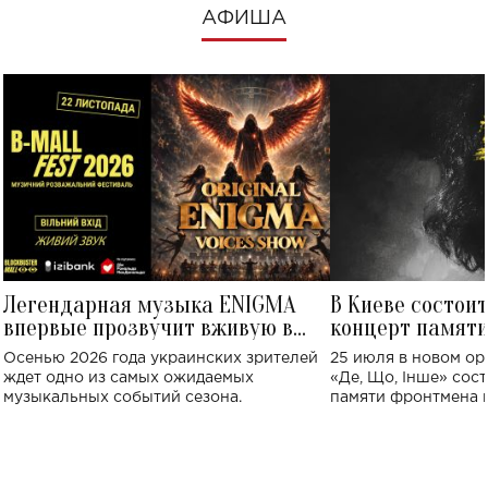
АФИША
Легендарная музыка ENIGMA
В Киеве состои
впервые прозвучит вживую в
концерт памят
Украине: где состоится концерт
Клименко: более
Осенью 2026 года украинских зрителей
25 июля в новом op
исполнят песн
ждет одно из самых ожидаемых
«Де, Що, Інше» сос
музыкальных событий сезона.
памяти фронтмена
Михаила Клименко. 
особенный музыкал
посвященный артист
стало символом ис