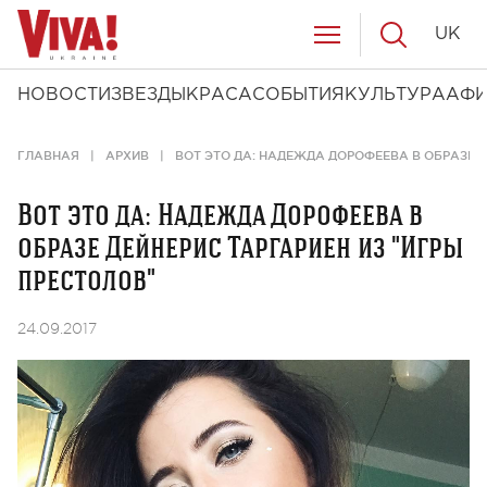
UK
НОВОСТИ
ЗВЕЗДЫ
КРАСА
СОБЫТИЯ
КУЛЬТУРА
АФ
ГЛАВНАЯ
АРХИВ
ВОТ ЭТО ДА: НАДЕЖДА ДОРОФЕЕВА В ОБРАЗЕ Д
Вот это да: Надежда Дорофеева в
образе Дейнерис Таргариен из "Игры
престолов"
24.09.2017