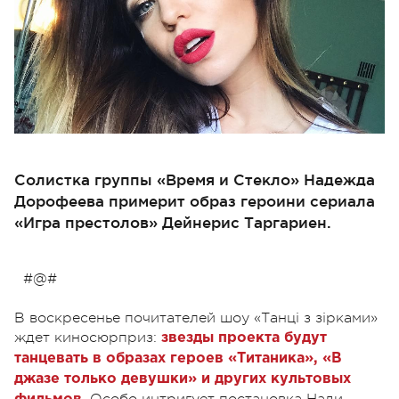
Солистка группы «Время и Стекло» Надежда
Дорофеева примерит образ героини сериала
«Игра престолов» Дейнерис Таргариен.
#@#
В воскресенье почитателей шоу «Танці з зірками»
ждет киносюрприз:
звезды проекта будут
танцевать в образах героев «Титаника», «В
джазе только девушки» и других культовых
. Особо интригует постановка Нади