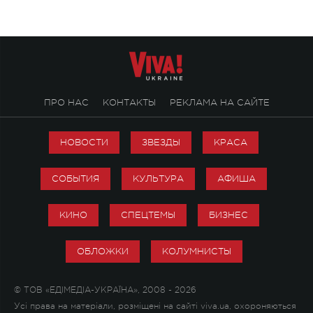
настоящей любви.
ПРО НАС
КОНТАКТЫ
РЕКЛАМА НА САЙТЕ
НОВОСТИ
ЗВЕЗДЫ
КРАСА
СОБЫТИЯ
КУЛЬТУРА
АФИША
КИНО
СПЕЦТЕМЫ
БИЗНЕС
ОБЛОЖКИ
КОЛУМНИСТЫ
© ТОВ «ЕДІМЕДІА-УКРАЇНА», 2008 - 2026
Усі права на матеріали, розміщені на сайті viva.ua, охороняються