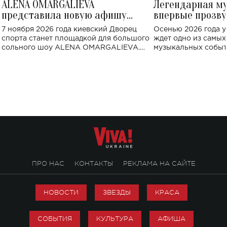
ALENA OMARGALIEVA
Легендарная м
представила новую афишу
впервые прозву
большого концерта во Дворце
Украине: где со
7 ноября 2026 года киевский Дворец
Осенью 2026 года у
спорта
спорта станет площадкой для большого
ждет одно из самы
сольного шоу ALENA OMARGALIEVA.
музыкальных событ
Концерт получил символичное название
«Не пьяная — влюбленная».
ПРО НАС
КОНТАКТЫ
РЕКЛАМА НА САЙТЕ
НОВОСТИ
ЗВЕЗДЫ
КРАСА
СОБЫТИЯ
КУЛЬТУРА
АФИША