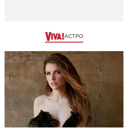
АСТРО