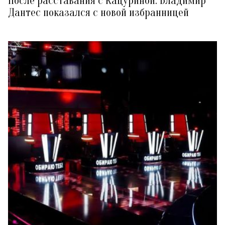
После расставания с Кацуриной: Владимир
Дантес показался с новой избранницей