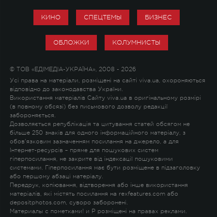
КИНО
СПЕЦТЕМЫ
БИЗНЕС
ОБЛОЖКИ
КОЛУМНИСТЫ
© ТОВ «ЕДІМЕДІА-УКРАЇНА», 2008 - 2026
Усі права на матеріали, розміщені на сайті viva.ua, охороняються
відповідно до законодавства України.
Використання матеріалів Сайту viva.ua в оригінальному розмірі
(в повному обсязі) без письмового дозволу редакції
забороняється.
Дозволяється републікація та цитування статей обсягом не
більше 250 знаків для одного інформаційного матеріалу, з
обов'язковим зазначенням посилання на джерело, а для
Інтернет-ресурсів – пряме для пошукових систем
гіперпосилання, не закрите від індексації пошуковими
системами. Гіперпосилання має бути розміщене в підзаголовку
або першому абзаці матеріалу.
Передрук, копіювання, відтворення або інше використання
матеріалів, які містять посилання на rexfeatures.com або
depositphotos.com, суворо заборонені.
Материалы с пометками
!
и
P
розміщені на правах реклами.