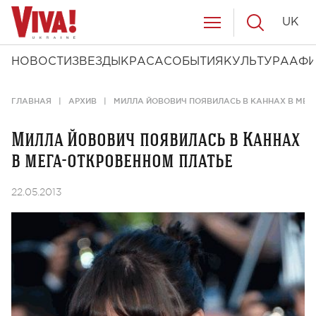
UK
НОВОСТИ
ЗВЕЗДЫ
КРАСА
СОБЫТИЯ
КУЛЬТУРА
АФ
ГЛАВНАЯ
АРХИВ
МИЛЛА ЙОВОВИЧ ПОЯВИЛАСЬ В КАННАХ В МЕГ
Милла Йовович появилась в Каннах
в мега-откровенном платье
22.05.2013