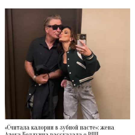
«Считала калории в зубной пасте»: жена
Алека Болдуина рассказала о РПП