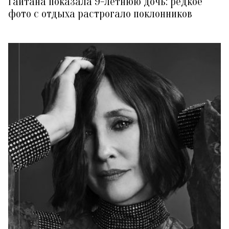
Гайтана показала 9-летнюю дочь: редкое
фото с отдыха растрогало поклонников