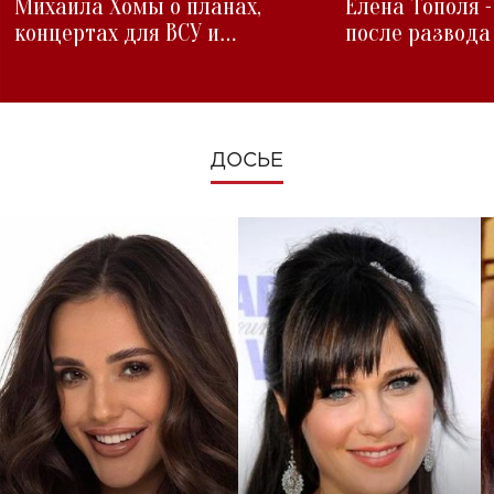
Михаила Хомы о планах,
Елена Тополя 
концертах для ВСУ и
после развода
изменениях во время войны
ДОСЬЕ