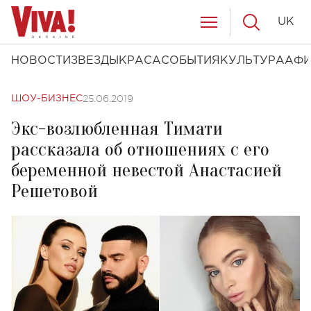
UK
НОВОСТИ
ЗВЕЗДЫ
КРАСА
СОБЫТИЯ
КУЛЬТУРА
АФ
25.06.2019
ШОУ-БИЗНЕС
Экс-возлюбленная Тимати
рассказала об отношениях с его
беременной невестой Анастасией
Решетовой