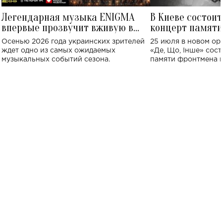
Легендарная музыка ENIGMA
В Киеве состои
впервые прозвучит вживую в
концерт памят
Украине: где состоится концерт
Клименко: более
Осенью 2026 года украинских зрителей
25 июля в новом op
исполнят песн
ждет одно из самых ожидаемых
«Де, Що, Інше» сос
музыкальных событий сезона.
памяти фронтмена
Михаила Клименко. 
особенный музыкал
посвященный артист
стало символом ис
настоящей любви.