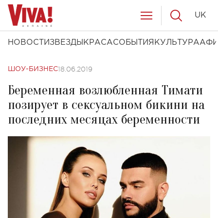
UK
НОВОСТИ
ЗВЕЗДЫ
КРАСА
СОБЫТИЯ
КУЛЬТУРА
АФ
18.06.2019
ШОУ-БИЗНЕС
Беременная возлюбленная Тимати
позирует в сексуальном бикини на
последних месяцах беременности