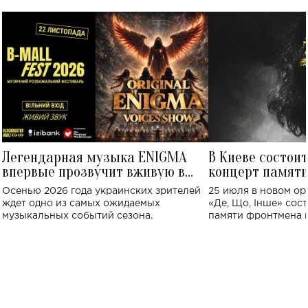
Легендарная музыка ENIGMA
В Киеве состои
впервые прозвучит вживую в
концерт памят
Украине: где состоится концерт
Клименко: более
Осенью 2026 года украинских зрителей
25 июля в новом op
исполнят песн
ждет одно из самых ожидаемых
«Де, Що, Інше» сос
музыкальных событий сезона.
памяти фронтмена
Михаила Клименко. 
особенный музыкал
посвященный артист
стало символом ис
настоящей любви.