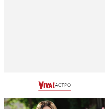
АСТРО