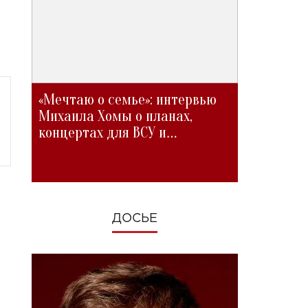
«Мечтаю о семье»: интервью
Михаила Хомы о планах,
концертах для ВСУ и
изменениях во время войны
ДОСЬЕ