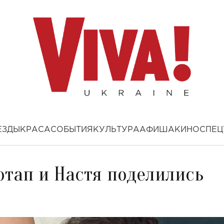
ЕЗДЫ
КРАСА
СОБЫТИЯ
КУЛЬТУРА
АФИША
КИНО
СПЕЦ
отап и Настя поделились