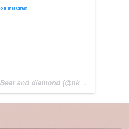
ю в Instagram
Публикация от Bear and diamond (@nk_ptp_forever)
1