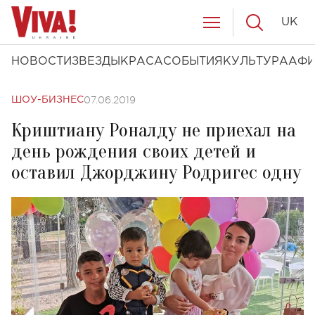
UK
НОВОСТИ
ЗВЕЗДЫ
КРАСА
СОБЫТИЯ
КУЛЬТУРА
АФ
07.06.2019
ШОУ-БИЗНЕС
Криштиану Роналду не приехал на
день рождения своих детей и
оставил Джорджину Родригес одну