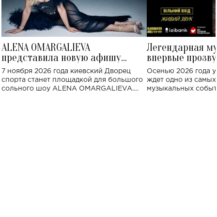
ALENA OMARGALIEVA
Легендарная м
представила новую афишу
впервые прозву
большого концерта во Дворце
Украине: где со
7 ноября 2026 года киевский Дворец
Осенью 2026 года у
спорта
спорта станет площадкой для большого
ждет одно из самы
сольного шоу ALENA OMARGALIEVA.
музыкальных событ
Концерт получил символичное название
«Не пьяная — влюбленная».