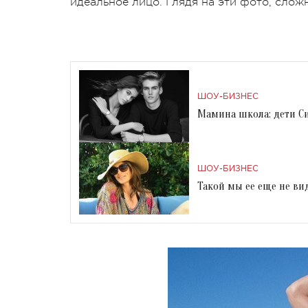
идеальное лицо. Глядя на эти фото, слож
ШОУ-БИЗНЕС
Мамина школа: дети Си
ШОУ-БИЗНЕС
Такой мы ее еще не ви