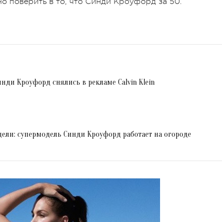
но поверить в то, что Синди Кроуфорд за 50.
нди Кроуфорд снялись в рекламе Calvin Klein
дели: супермодель Синди Кроуфорд работает на огороде