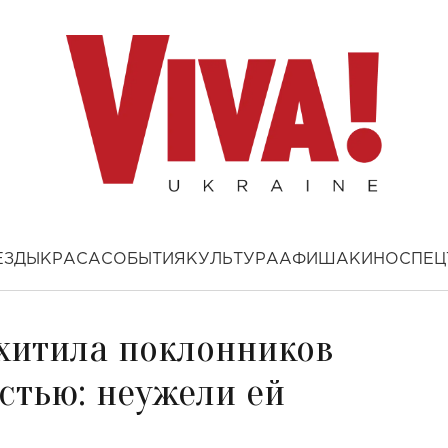
ЕЗДЫ
КРАСА
СОБЫТИЯ
КУЛЬТУРА
АФИША
КИНО
СПЕЦ
хитила поклонников
стью: неужели ей