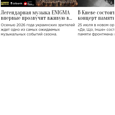
Легендарная музыка ENIGMA
В Киеве состои
впервые прозвучит вживую в
концерт памят
Украине: где состоится концерт
Клименко: более
Осенью 2026 года украинских зрителей
25 июля в новом op
исполнят песн
ждет одно из самых ожидаемых
«Де, Що, Інше» сос
музыкальных событий сезона.
памяти фронтмена
Михаила Клименко. 
особенный музыкал
посвященный артист
стало символом ис
настоящей любви.