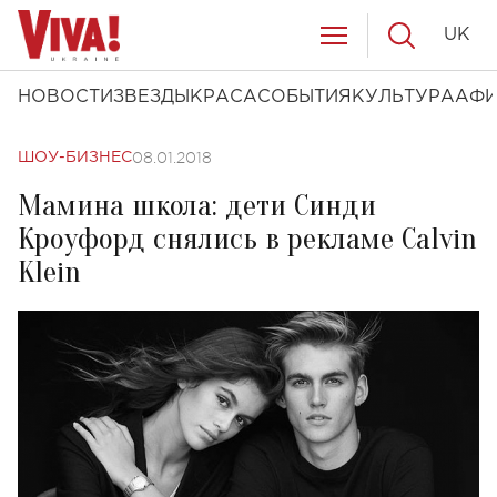
UK
НОВОСТИ
ЗВЕЗДЫ
КРАСА
СОБЫТИЯ
КУЛЬТУРА
АФ
08.01.2018
ШОУ-БИЗНЕС
Мамина школа: дети Синди
Кроуфорд снялись в рекламе Calvin
Klein