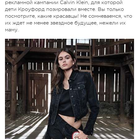
рекламной кампании Calvin Klein, для которой
дети Кроуфорд позировали вместе. Вы только
посмотрите, какие красавцы! Не сомневаемся, что
их ждет не менее звездное будущее, нежели их
маму.