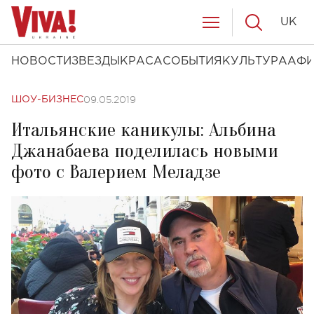
UK
НОВОСТИ
ЗВЕЗДЫ
КРАСА
СОБЫТИЯ
КУЛЬТУРА
АФ
09.05.2019
ШОУ-БИЗНЕС
Итальянские каникулы: Альбина
Джанабаева поделилась новыми
фото с Валерием Меладзе