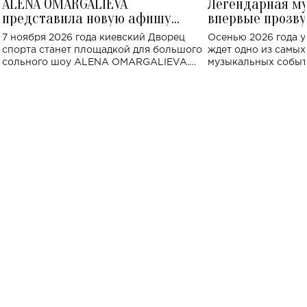
ALENA OMARGALIEVA
Легендарная м
представила новую афишу
впервые прозву
большого концерта во Дворце
Украине: где со
7 ноября 2026 года киевский Дворец
Осенью 2026 года у
спорта
спорта станет площадкой для большого
ждет одно из самы
сольного шоу ALENA OMARGALIEVA.
музыкальных событ
Концерт получил символичное название
«Не пьяная — влюбленная».