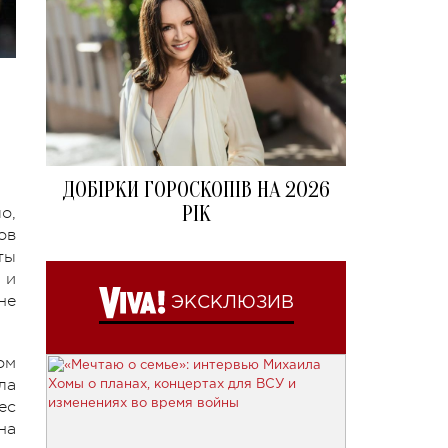
ДОБІРКИ ГОРОСКОПІВ НА 2026
РІК
о,
ов
ты
 и
не
ЭКСКЛЮЗИВ
ом
ла
ес
на