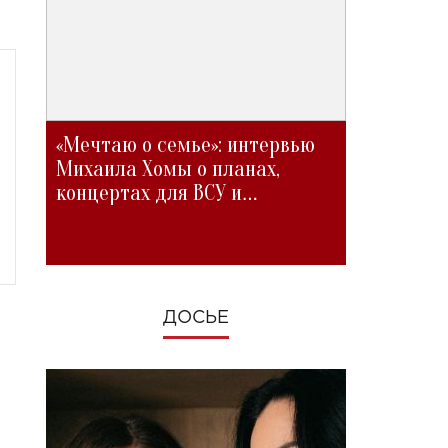
«Мечтаю о семье»: интервью
Михаила Хомы о планах,
концертах для ВСУ и
изменениях во время войны
ДОСЬЕ