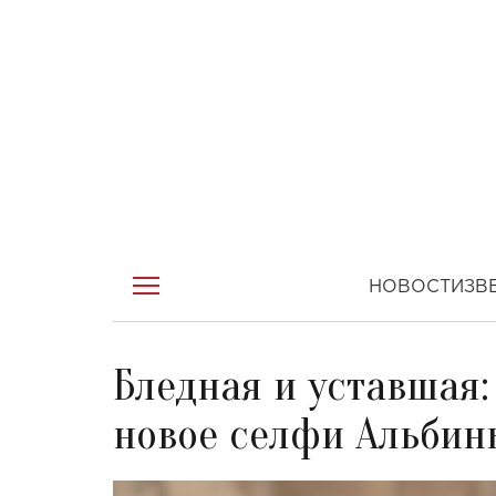
НОВОСТИ
ЗВ
Бледная и уставшая
новое селфи Альби