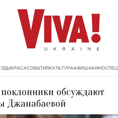
ЕЗДЫ
КРАСА
СОБЫТИЯ
КУЛЬТУРА
АФИША
КИНО
СПЕЦ
: поклонники обсуждают
ны Джанабаевой