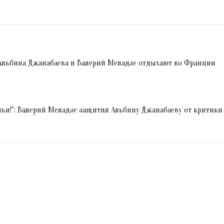
 Альбина Джанабаева и Валерий Меладзе отдыхают во Франции
мьи!": Валерий Меладзе защитил Альбину Джанабаеву от критики