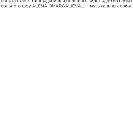
спорта станет площадкой для большого
ждет одно из самы
сольного шоу ALENA OMARGALIEVA.
музыкальных событ
Концерт получил символичное название
«Не пьяная — влюбленная».