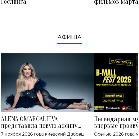
Гослинга
фильмов марта 
посмотреть в к
АФИША
ALENA OMARGALIEVA
Легендарная м
представила новую афишу
впервые прозву
большого концерта во Дворце
Украине: где со
7 ноября 2026 года киевский Дворец
Осенью 2026 года у
спорта