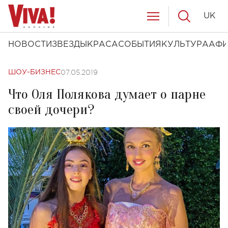
UK
НОВОСТИ
ЗВЕЗДЫ
КРАСА
СОБЫТИЯ
КУЛЬТУРА
АФ
07.05.2019
ШОУ-БИЗНЕС
Что Оля Полякова думает о парне
своей дочери?