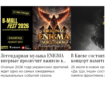
Легендарная музыка ENIGMA
В Киеве состои
впервые прозвучит вживую в
концерт памят
Украине: где состоится концерт
Клименко: более
Осенью 2026 года украинских зрителей
25 июля в новом op
исполнят песн
ждет одно из самых ожидаемых
«Де, Що, Інше» сос
музыкальных событий сезона.
памяти фронтмена
Михаила Клименко. 
особенный музыкал
посвященный артист
стало символом ис
настоящей любви.