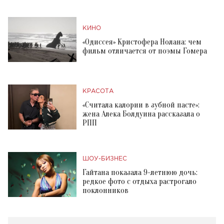
КИНО
«Одиссея» Кристофера Нолана: чем
фильм отличается от поэмы Гомера
КРАСОТА
«Считала калории в зубной пасте»:
жена Алека Болдуина рассказала о
РПП
ШОУ-БИЗНЕС
Гайтана показала 9-летнюю дочь:
редкое фото с отдыха растрогало
поклонников