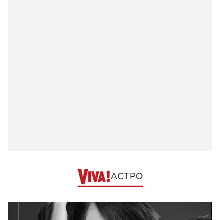
АСТРО