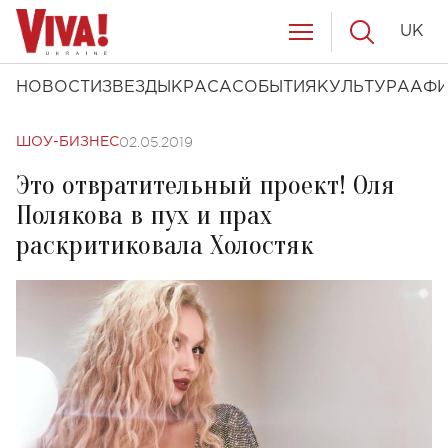
UK
НОВОСТИ
ЗВЕЗДЫ
КРАСА
СОБЫТИЯ
КУЛЬТУРА
АФ
02.05.2019
ШОУ-БИЗНЕС
Это отвратительный проект! Оля
Полякова в пух и прах
раскритиковала Холостяк