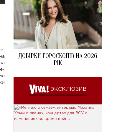
ем
.
ДОБІРКИ ГОРОСКОПІВ НА 2026
на
РІК
на
e-
ую
ки
ЭКСКЛЮЗИВ