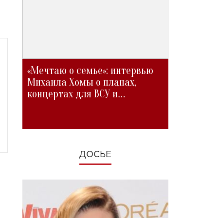
«Мечтаю о семье»: интервью
Михаила Хомы о планах,
концертах для ВСУ и
изменениях во время войны
ДОСЬЕ