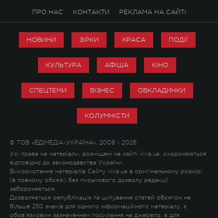
ПРО НАС
КОНТАКТИ
РЕКЛАМА НА САЙТІ
НОВИНИ
ЗІРКИ
КРАСА
ПОДІЇ
КУЛЬТУРА
АФІША
КІНО
СПЕЦТЕМИ
БІЗНЕС
ОБКЛАДИНКИ
КОЛУМНІСТИ
© ТОВ «ЕДІМЕДІА-УКРАЇНА», 2008 - 2026
Усі права на матеріали, розміщені на сайті viva.ua, охороняються
відповідно до законодавства України.
Використання матеріалів Сайту viva.ua в оригінальному розмірі
(в повному обсязі) без письмового дозволу редакції
забороняється.
Дозволяється републікація та цитування статей обсягом не
більше 250 знаків для одного інформаційного матеріалу, з
обов'язковим зазначенням посилання на джерело, а для