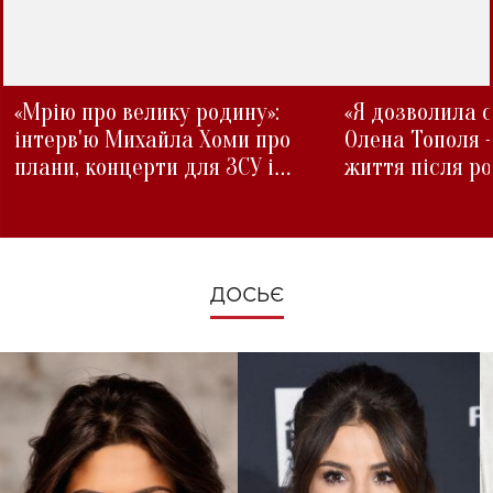
«Мрію про велику родину»:
«Я дозволила с
інтерв'ю Михайла Хоми про
Олена Тополя 
плани, концерти для ЗСУ і
життя після р
зміни під час війни
ДОСЬЄ