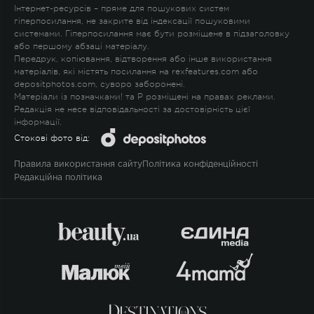
Інтернет-ресурсів – пряме для пошукових систем
гіперпосилання, не закрите від індексації пошуковими
системами. Гіперпосилання має бути розміщене в підзаголовку
або першому абзаці матеріалу.
Передрук, копіювання, відтворення або інше використання
матеріалів, які містять посилання на rexfeatures.com або
depositphotos.com, суворо заборонені.
Матеріали із позначками
!
та
P
розміщені на правах реклами.
Редакція не несе відповідальності за достовірність цієї
інформації.
Стокові фото від:
Правила використання сайту
Політика конфіденційності
Редакційна політика