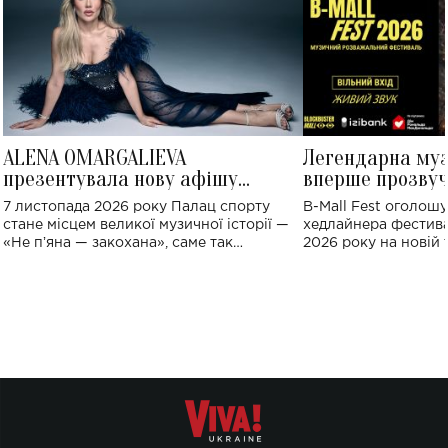
ALENA OMARGALIEVA
Легендарна му
презентувала нову афішу
вперше прозвуч
великого концерту в Палаці
Україні: де від
7 листопада 2026 року Палац спорту
B-Mall Fest оголош
спорту
стане місцем великої музичної історії —
хедлайнера фестива
«Не пʼяна — закохана», саме так
2026 року на новій т
символічно названо майбутній концерт
stage відбудеться у
ALENA OMARGALIEVA.
ENIGMA VOICES' OR