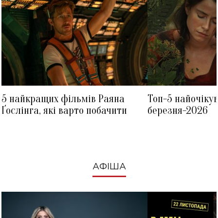
5 найкращих фільмів Раяна
Топ-5 найочіку
Ґослінга, які варто побачити
березня-2026
АФІША