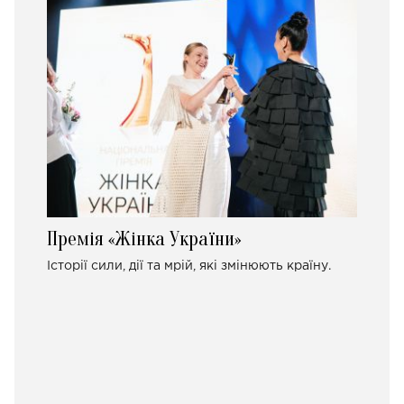
Премія «Жінка України»
Історії сили, дії та мрій, які змінюють країну.