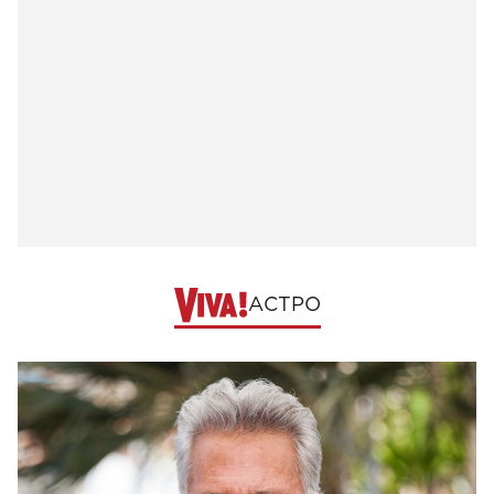
АСТРО