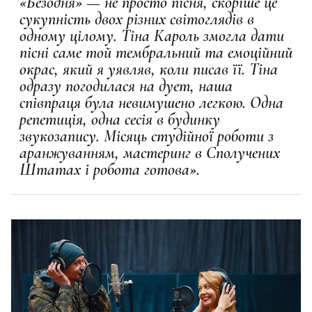
«Безодня» — не просто пісня, скоріше це
сукупність двох різних світоглядів в
одному цілому. Тіна Кароль змогла дати
пісні саме той тембральний та емоційний
окрас, який я уявляв, коли писав її. Тіна
одразу погодилася на дует, наша
співпраця була невимушено легкою. Одна
репетиція, одна сесія в будинку
звукозапису. Місяць студійної роботи з
аранжуванням, мастеринг в Сполучених
Штатах і робота готова».