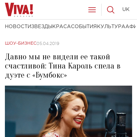
UK
НОВОСТИ
ЗВЕЗДЫ
КРАСА
СОБЫТИЯ
КУЛЬТУРА
АФ
05.04.2019
ШОУ-БИЗНЕС
Давно мы не видели ее такой
счастливой: Тина Кароль спела в
дуэте с «Бумбокс»