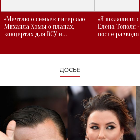
«Мечтаю о семье»: интервью
«Я позволила 
Михаила Хомы о планах,
Елена Тополя 
концертах для ВСУ и
после развода
изменениях во время войны
ДОСЬЕ