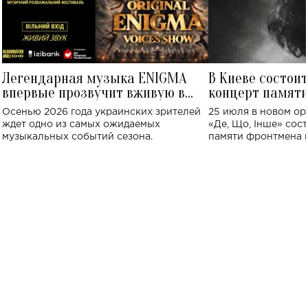
Легендарная музыка ENIGMA
В Киеве состои
впервые прозвучит вживую в
концерт памят
Украине: где состоится концерт
Клименко: более
Осенью 2026 года украинских зрителей
25 июля в новом op
исполнят песн
ждет одно из самых ожидаемых
«Де, Що, Інше» сос
музыкальных событий сезона.
памяти фронтмена
Михаила Клименко. 
особенный музыкал
посвященный артист
стало символом ис
настоящей любви.