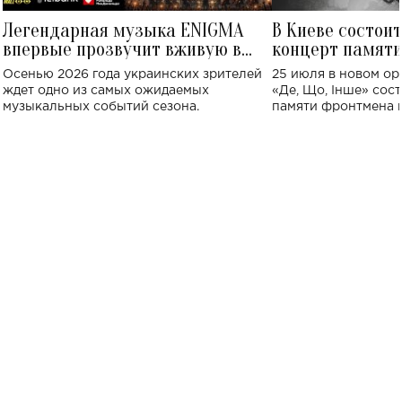
Легендарная музыка ENIGMA
В Киеве состои
впервые прозвучит вживую в
концерт памят
Украине: где состоится концерт
Клименко: более
Осенью 2026 года украинских зрителей
25 июля в новом op
исполнят песн
ждет одно из самых ожидаемых
«Де, Що, Інше» сос
музыкальных событий сезона.
памяти фронтмена
Михаила Клименко. 
особенный музыкал
посвященный артист
стало символом ис
настоящей любви.