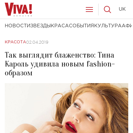
UK
НОВОСТИ
ЗВЕЗДЫ
КРАСА
СОБЫТИЯ
КУЛЬТУРА
АФ
02.04.2019
КРАСОТА
Так выглядит блаженство: Тина
Кароль удивила новым fashion-
образом