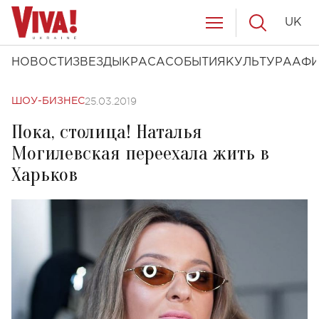
UK
НОВОСТИ
ЗВЕЗДЫ
КРАСА
СОБЫТИЯ
КУЛЬТУРА
АФ
25.03.2019
ШОУ-БИЗНЕС
Пока, столица! Наталья
Могилевская переехала жить в
Харьков