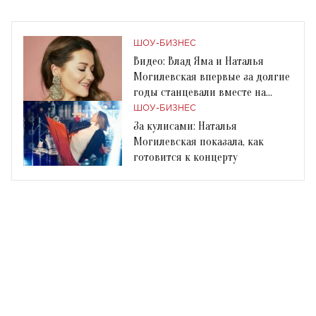
ШОУ-БИЗНЕС
Видео: Влад Яма и Наталья
Могилевская впервые за долгие
годы станцевали вместе на
сцене
ШОУ-БИЗНЕС
За кулисами: Наталья
Могилевская показала, как
готовится к концерту