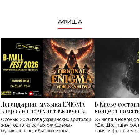
АФИША
Легендарная музыка ENIGMA
В Киеве состои
впервые прозвучит вживую в
концерт памят
Украине: где состоится концерт
Клименко: более
Осенью 2026 года украинских зрителей
25 июля в новом op
исполнят песн
ждет одно из самых ожидаемых
«Де, Що, Інше» сос
музыкальных событий сезона.
памяти фронтмена
Михаила Клименко. 