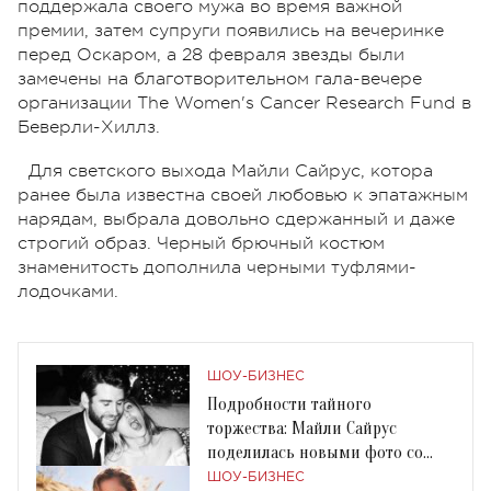
поддержала своего мужа во время важной
премии, затем супруги появились на вечеринке
перед Оскаром, а 28 февраля звезды были
замечены на благотворительном гала-вечере
организации The Women's Cancer Research Fund в
Беверли-Хиллз.
Для светского выхода Майли Сайрус, котора
ранее была известна своей любовью к эпатажным
нарядам, выбрала довольно сдержанный и даже
строгий образ. Черный брючный костюм
знаменитость дополнила черными туфлями-
лодочками.
ШОУ-БИЗНЕС
Подробности тайного
торжества: Майли Сайрус
поделилась новыми фото со
свадьбы с Лиамом Хемсвортом
ШОУ-БИЗНЕС