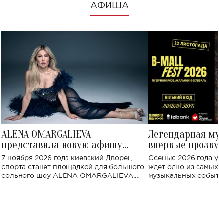
АФИША
ALENA OMARGALIEVA
Легендарная м
представила новую афишу
впервые прозву
большого концерта во Дворце
Украине: где со
7 ноября 2026 года киевский Дворец
Осенью 2026 года у
спорта
спорта станет площадкой для большого
ждет одно из самы
сольного шоу ALENA OMARGALIEVA.
музыкальных событ
Концерт получил символичное название
«Не пьяная — влюбленная».