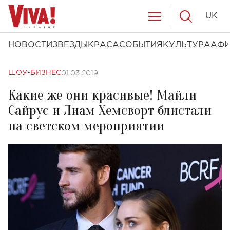
UK
НОВОСТИ
ЗВЕЗДЫ
КРАСА
СОБЫТИЯ
КУЛЬТУРА
АФ
01.03.2019
ШОУ-БИЗНЕС
Какие же они красивые! Майли
Сайрус и Лиам Хемсворт блистали
на светском мероприятии