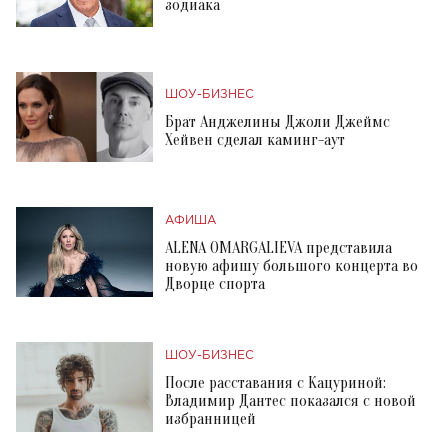
зодиака
ШОУ-БИЗНЕС
Брат Анджелины Джоли Джеймс
Хейвен сделал каминг-аут
АФИША
ALENA OMARGALIEVA представила
новую афишу большого концерта во
Дворце спорта
ШОУ-БИЗНЕС
После расставания с Кацуриной:
Владимир Дантес показался с новой
избранницей