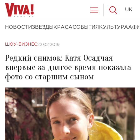
UK
НОВОСТИ
ЗВЕЗДЫ
КРАСА
СОБЫТИЯ
КУЛЬТУРА
АФ
22.02.2019
ШОУ-БИЗНЕС
Редкий снимок: Катя Осадчая
впервые за долгое время показала
фото со старшим сыном