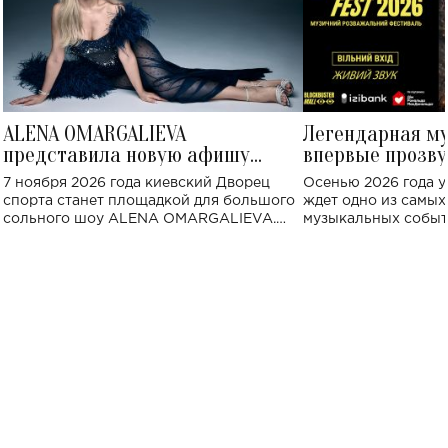
ALENA OMARGALIEVA
Легендарная м
представила новую афишу
впервые прозву
большого концерта во Дворце
Украине: где со
7 ноября 2026 года киевский Дворец
Осенью 2026 года у
спорта
спорта станет площадкой для большого
ждет одно из самы
сольного шоу ALENA OMARGALIEVA.
музыкальных событ
Концерт получил символичное название
«Не пьяная — влюбленная».