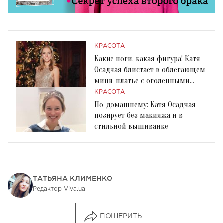
КРАСОТА
Какие ноги, какая фигура! Катя
Осадчая блистает в облегающем
мини-платье с оголенными
плечами
КРАСОТА
По-домашнему: Катя Осадчая
позирует без макияжа и в
стильной вышиванке
ТАТЬЯНА КЛИМЕНКО
Редактор Viva.ua
ПОШЕРИТЬ