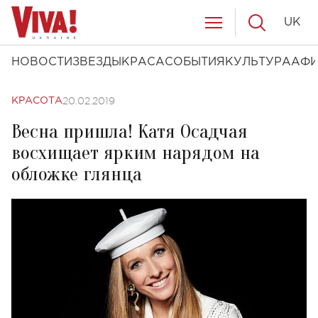
UK
НОВОСТИ
ЗВЕЗДЫ
КРАСА
СОБЫТИЯ
КУЛЬТУРА
АФ
20.02.2019
КРАСОТА
Весна пришла! Катя Осадчая
восхищает ярким нарядом на
обложке глянца