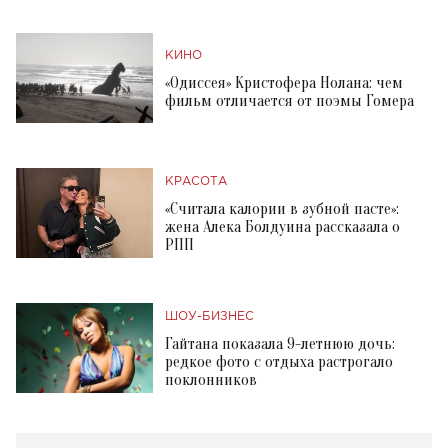
КИНО
«Одиссея» Кристофера Нолана: чем
фильм отличается от поэмы Гомера
КРАСОТА
«Считала калории в зубной пасте»:
жена Алека Болдуина рассказала о
РПП
ШОУ-БИЗНЕС
Гайтана показала 9-летнюю дочь:
редкое фото с отдыха растрогало
поклонников