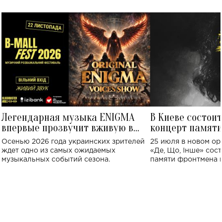
Легендарная музыка ENIGMA
В Киеве состои
впервые прозвучит вживую в
концерт памят
Украине: где состоится концерт
Клименко: более
Осенью 2026 года украинских зрителей
25 июля в новом op
исполнят песн
ждет одно из самых ожидаемых
«Де, Що, Інше» сос
музыкальных событий сезона.
памяти фронтмена
Михаила Клименко. 
особенный музыкал
посвященный артист
стало символом ис
настоящей любви.