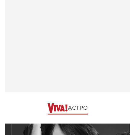
АСТРО