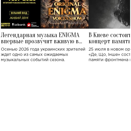
Легендарная музыка ENIGMA
В Киеве состои
впервые прозвучит вживую в
концерт памят
Украине: где состоится концерт
Клименко: более
Осенью 2026 года украинских зрителей
25 июля в новом op
исполнят песн
ждет одно из самых ожидаемых
«Де, Що, Інше» сос
музыкальных событий сезона.
памяти фронтмена
Михаила Клименко. 
особенный музыкал
посвященный артист
стало символом ис
настоящей любви.