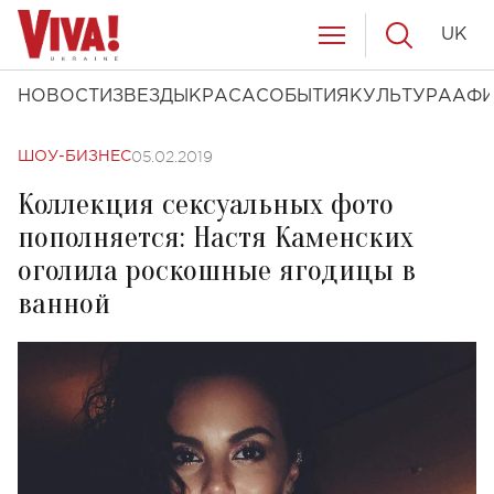
UK
НОВОСТИ
ЗВЕЗДЫ
КРАСА
СОБЫТИЯ
КУЛЬТУРА
АФ
05.02.2019
ШОУ-БИЗНЕС
Коллекция сексуальных фото
пополняется: Настя Каменских
оголила роскошные ягодицы в
ванной