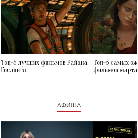
Топ-5 лучших фильмов Райана
Топ-5 самых о
Гослинга
фильмов марта 
посмотреть в к
АФИША