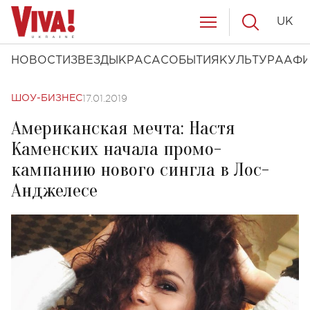
UK
НОВОСТИ
ЗВЕЗДЫ
КРАСА
СОБЫТИЯ
КУЛЬТУРА
АФ
17.01.2019
ШОУ-БИЗНЕС
Американская мечта: Настя
Каменских начала промо-
кампанию нового сингла в Лос-
Анджелесе