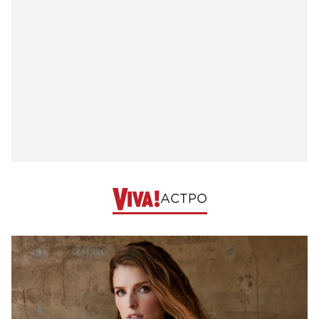
АСТРО