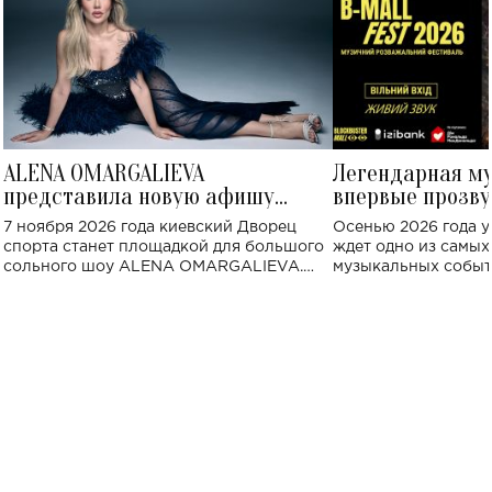
ALENA OMARGALIEVA
Легендарная м
представила новую афишу
впервые прозву
большого концерта во Дворце
Украине: где со
7 ноября 2026 года киевский Дворец
Осенью 2026 года у
спорта
спорта станет площадкой для большого
ждет одно из самы
сольного шоу ALENA OMARGALIEVA.
музыкальных событ
Концерт получил символичное название
«Не пьяная — влюбленная».