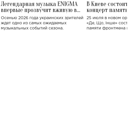
Легендарная музыка ENIGMA
В Киеве состои
впервые прозвучит вживую в
концерт памят
Украине: где состоится концерт
Клименко: более
Осенью 2026 года украинских зрителей
25 июля в новом op
исполнят песн
ждет одно из самых ожидаемых
«Де, Що, Інше» сос
музыкальных событий сезона.
памяти фронтмена
Михаила Клименко. 
особенный музыкал
посвященный артист
стало символом ис
настоящей любви.