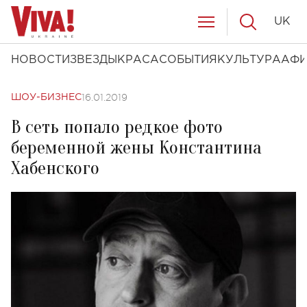
UK
НОВОСТИ
ЗВЕЗДЫ
КРАСА
СОБЫТИЯ
КУЛЬТУРА
АФ
16.01.2019
ШОУ-БИЗНЕС
В сеть попало редкое фото
беременной жены Константина
Хабенского