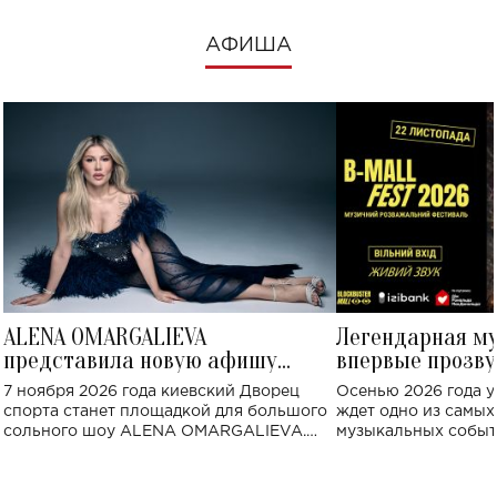
АФИША
ALENA OMARGALIEVA
Легендарная м
представила новую афишу
впервые прозву
большого концерта во Дворце
Украине: где со
7 ноября 2026 года киевский Дворец
Осенью 2026 года у
спорта
спорта станет площадкой для большого
ждет одно из самы
сольного шоу ALENA OMARGALIEVA.
музыкальных событ
Концерт получил символичное название
«Не пьяная — влюбленная».