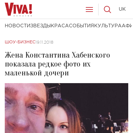
UK
НОВОСТИ
ЗВЕЗДЫ
КРАСА
СОБЫТИЯ
КУЛЬТУРА
АФ
19.11.2018
ШОУ-БИЗНЕС
Жена Константина Хабенского
показала редкое фото их
маленькой дочери