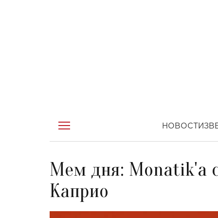
НОВОСТИ
ЗВ
Мем дня: Monatik'а 
Каприо