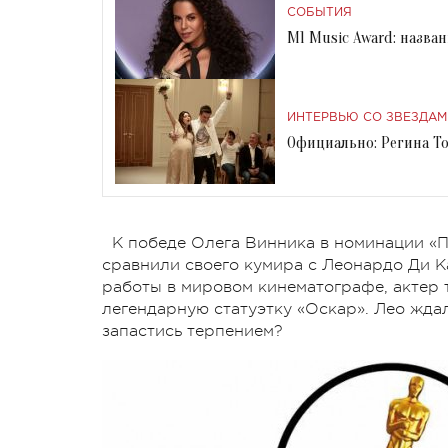
СОБЫТИЯ
M1 Music Award: назва
ИНТЕРВЬЮ СО ЗВЕЗДАМ
Официально: Регина То
К победе Олега Винника в номинации «П
сравнили своего кумира с Леонардо Ди К
работы в мировом кинематографе, актер т
легендарную статуэтку «Оскар». Лео ждал
запастись терпением?