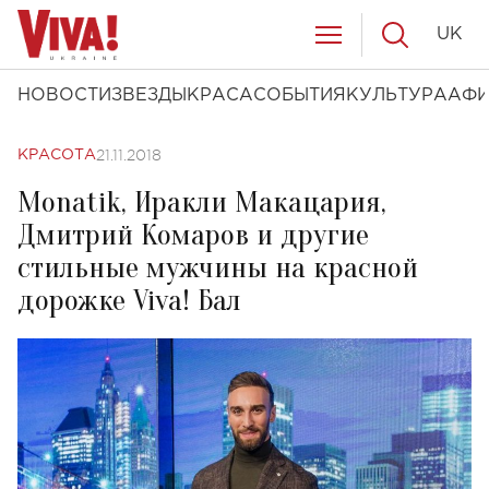
UK
НОВОСТИ
ЗВЕЗДЫ
КРАСА
СОБЫТИЯ
КУЛЬТУРА
АФ
21.11.2018
КРАСОТА
Monatik, Иракли Макацария,
Дмитрий Комаров и другие
стильные мужчины на красной
дорожке Viva! Бал