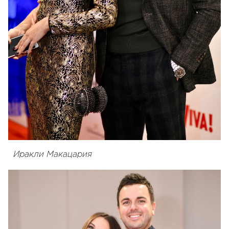
Иракли Макацария