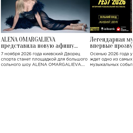
ALENA OMARGALIEVA
Легендарная м
представила новую афишу
впервые прозву
большого концерта во Дворце
Украине: где со
7 ноября 2026 года киевский Дворец
Осенью 2026 года у
спорта
спорта станет площадкой для большого
ждет одно из самы
сольного шоу ALENA OMARGALIEVA.
музыкальных событ
Концерт получил символичное название
«Не пьяная — влюбленная».