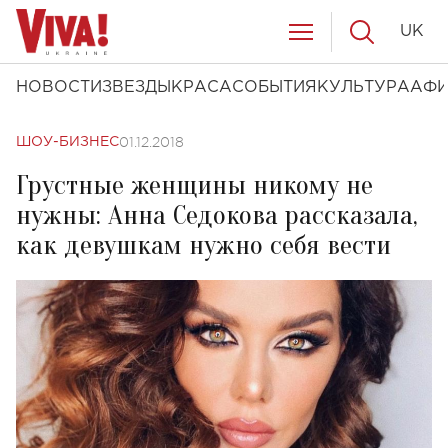
UK
НОВОСТИ
ЗВЕЗДЫ
КРАСА
СОБЫТИЯ
КУЛЬТУРА
АФ
01.12.2018
ШОУ-БИЗНЕС
Грустные женщины никому не
нужны: Анна Седокова рассказала,
как девушкам нужно себя вести