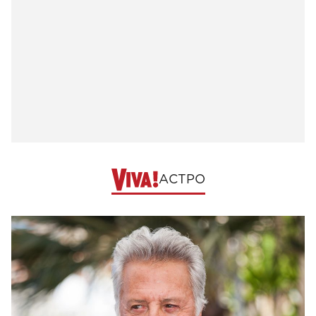
АСТРО