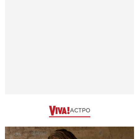
АСТРО