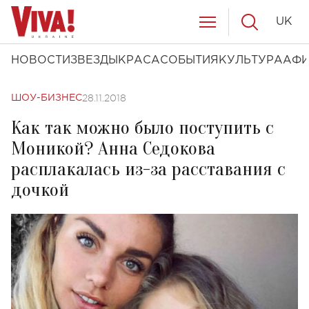
UK
НОВОСТИ
ЗВЕЗДЫ
КРАСА
СОБЫТИЯ
КУЛЬТУРА
АФ
28.11.2018
ШОУ-БИЗНЕС
Как так можно было поступить с
Моникой? Анна Седокова
расплакалась из-за расставания с
дочкой