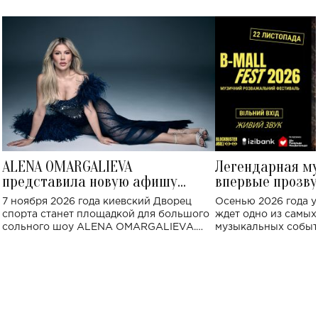
ALENA OMARGALIEVA
Легендарная м
представила новую афишу
впервые прозву
большого концерта во Дворце
Украине: где со
7 ноября 2026 года киевский Дворец
Осенью 2026 года у
спорта
спорта станет площадкой для большого
ждет одно из самы
сольного шоу ALENA OMARGALIEVA.
музыкальных событ
Концерт получил символичное название
«Не пьяная — влюбленная».