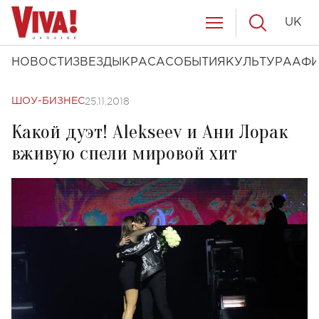
UK
НОВОСТИ
ЗВЕЗДЫ
КРАСА
СОБЫТИЯ
КУЛЬТУРА
АФ
25.11.2018
ШОУ-БИЗНЕС
Какой дуэт! Alekseev и Ани Лорак
вживую спели мировой хит