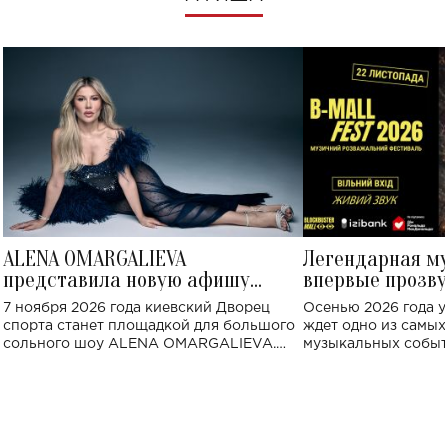
ALENA OMARGALIEVA
Легендарная м
представила новую афишу
впервые прозву
большого концерта во Дворце
Украине: где со
7 ноября 2026 года киевский Дворец
Осенью 2026 года у
спорта
спорта станет площадкой для большого
ждет одно из самы
сольного шоу ALENA OMARGALIEVA.
музыкальных событ
Концерт получил символичное название
«Не пьяная — влюбленная».