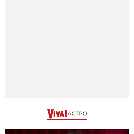
АСТРО