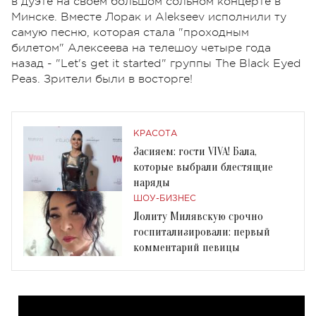
в дуэте на своем большом сольном концерте в
Минске. Вместе Лорак и Alekseev исполнили ту
самую песню, которая стала "проходным
билетом" Алексеева на телешоу четыре года
назад - "Let's get it started" группы The Black Eyed
Peas. Зрители были в восторге!
КРАСОТА
Засияем: гости VIVA! Бала,
которые выбрали блестящие
наряды
ШОУ-БИЗНЕС
Лолиту Милявскую срочно
госпитализировали: первый
комментарий певицы