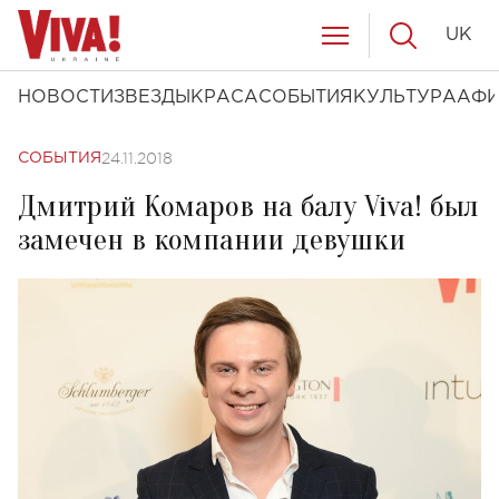
UK
НОВОСТИ
ЗВЕЗДЫ
КРАСА
СОБЫТИЯ
КУЛЬТУРА
АФ
24.11.2018
СОБЫТИЯ
Дмитрий Комаров на балу Viva! был
замечен в компании девушки