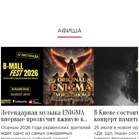
посмотреть в к
АФИША
Легендарная музыка ENIGMA
В Киеве состои
впервые прозвучит вживую в
концерт памят
Украине: где состоится концерт
Клименко: более
Осенью 2026 года украинских зрителей
25 июля в новом op
исполнят песн
ждет одно из самых ожидаемых
«Де, Що, Інше» сос