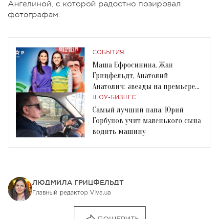
Ангелиной, с которой радостно позировал
фотографам.
СОБЫТИЯ
Маша Ефросинина, Жан
Грицфельдт, Анатолий
Анатолич: звезды на премьере
«Ральф-разрушитель 2»
ШОУ-БИЗНЕС
Самый лучший папа: Юрий
Горбунов учит маленького сына
водить машину
ЛЮДМИЛА ГРИЦФЕЛЬДТ
Главный редактор Viva.ua