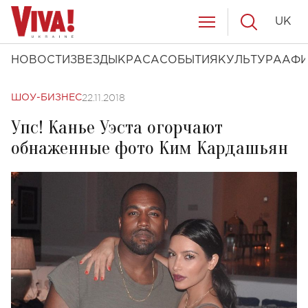
UK
НОВОСТИ
ЗВЕЗДЫ
КРАСА
СОБЫТИЯ
КУЛЬТУРА
АФ
22.11.2018
ШОУ-БИЗНЕС
Упс! Канье Уэста огорчают
обнаженные фото Ким Кардашьян