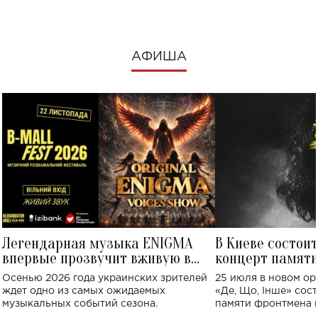
АФИША
Легендарная музыка ENIGMA
В Киеве состои
впервые прозвучит вживую в
концерт памят
Украине: где состоится концерт
Клименко: более
Осенью 2026 года украинских зрителей
25 июля в новом op
исполнят песн
ждет одно из самых ожидаемых
«Де, Що, Інше» сос
музыкальных событий сезона.
памяти фронтмена
Михаила Клименко. 