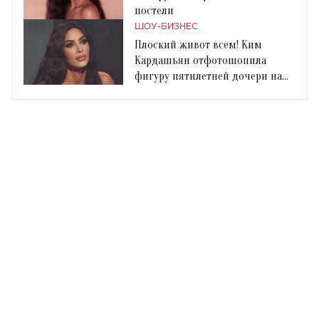
постели
ШОУ-БИЗНЕС
Плоский живот всем! Ким
Кардашьян отфотошопила
фигуру пятилетней дочери на
новом снимке