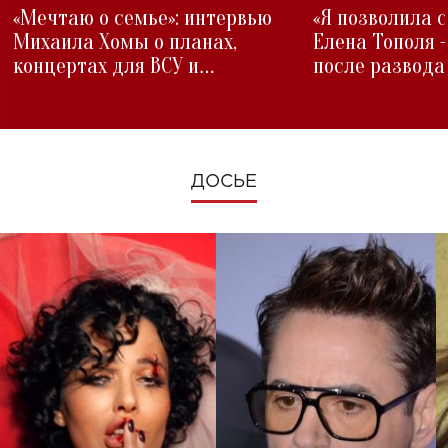
«Мечтаю о семье»: интервью
«Я позволила 
Михаила Хомы о планах,
Елена Тополя 
концертах для ВСУ и
после развода
изменениях во время войны
ДОСЬЕ