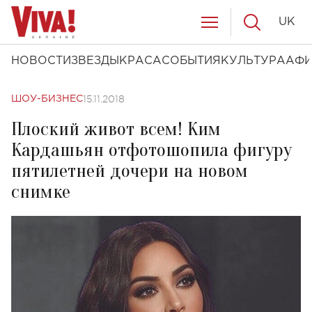
UK
НОВОСТИ
ЗВЕЗДЫ
КРАСА
СОБЫТИЯ
КУЛЬТУРА
АФ
15.11.2018
ШОУ-БИЗНЕС
Плоский живот всем! Ким
Кардашьян отфотошопила фигуру
пятилетней дочери на новом
снимке