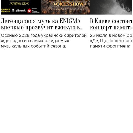
Легендарная музыка ENIGMA
В Киеве состои
впервые прозвучит вживую в
концерт памят
Украине: где состоится концерт
Клименко: более
Осенью 2026 года украинских зрителей
25 июля в новом op
исполнят песн
ждет одно из самых ожидаемых
«Де, Що, Інше» сос
музыкальных событий сезона.
памяти фронтмена
Михаила Клименко. 
особенный музыкал
посвященный артист
стало символом ис
настоящей любви.