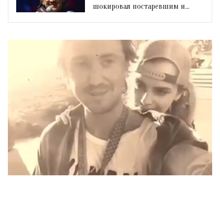
шокировал постаревшим и
неряшливым видом