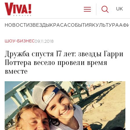
UK
НОВОСТИ
ЗВЕЗДЫ
КРАСА
СОБЫТИЯ
КУЛЬТУРА
АФ
09.11.2018
ШОУ-БИЗНЕС
Дружба спустя 17 лет: звезды Гарри
Поттера весело провели время
вместе