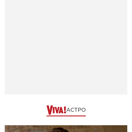
АСТРО