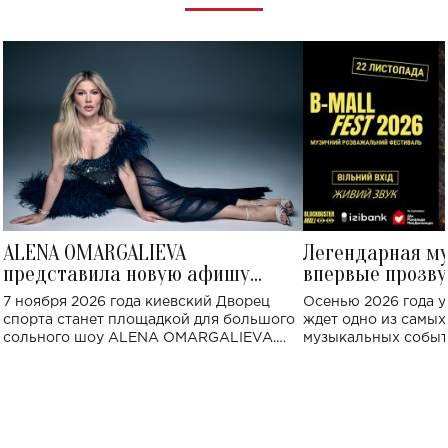
ALENA OMARGALIEVA
Легендарная м
представила новую афишу
впервые прозву
большого концерта во Дворце
Украине: где со
7 ноября 2026 года киевский Дворец
Осенью 2026 года у
спорта
спорта станет площадкой для большого
ждет одно из самы
сольного шоу ALENA OMARGALIEVA.
музыкальных событ
Концерт получил символичное название
«Не пьяная — влюбленная».