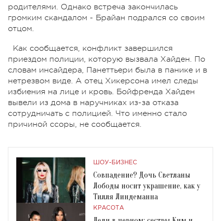
родителями. Однако встреча закончилась
громким скандалом - Брайан подрался со своим
отцом.
Как сообщается, конфликт завершился
приездом полиции, которую вызвала Хайден. По
словам инсайдера, Панеттьери была в панике и в
нетрезвом виде. А отец Хикерсона имел следы
избиения на лице и кровь. Бойфренда Хайден
вывели из дома в наручниках из-за отказа
сотрудничать с полицией. Что именно стало
причиной ссоры, не сообщается.
ШОУ-БИЗНЕС
Совпадение? Дочь Светланы
Лободы носит украшение, как у
Тилля Линдеманна
КРАСОТА
Леди в черном: сестры Ким и