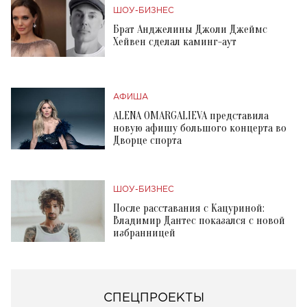
ШОУ-БИЗНЕС
Брат Анджелины Джоли Джеймс
Хейвен сделал каминг-аут
АФИША
ALENA OMARGALIEVA представила
новую афишу большого концерта во
Дворце спорта
ШОУ-БИЗНЕС
После расставания с Кацуриной:
Владимир Дантес показался с новой
избранницей
СПЕЦПРОЕКТЫ