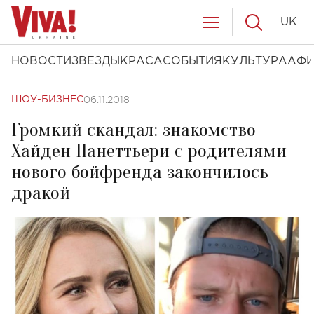
UK
НОВОСТИ
ЗВЕЗДЫ
КРАСА
СОБЫТИЯ
КУЛЬТУРА
АФ
06.11.2018
ШОУ-БИЗНЕС
Громкий скандал: знакомство
Хайден Панеттьери с родителями
нового бойфренда закончилось
дракой