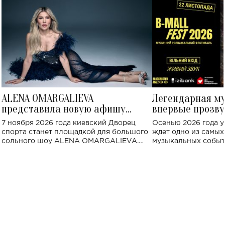
ALENA OMARGALIEVA
Легендарная м
представила новую афишу
впервые прозву
большого концерта во Дворце
Украине: где со
7 ноября 2026 года киевский Дворец
Осенью 2026 года у
спорта
спорта станет площадкой для большого
ждет одно из самы
сольного шоу ALENA OMARGALIEVA.
музыкальных событ
Концерт получил символичное название
«Не пьяная — влюбленная».