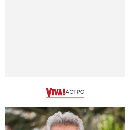
АСТРО