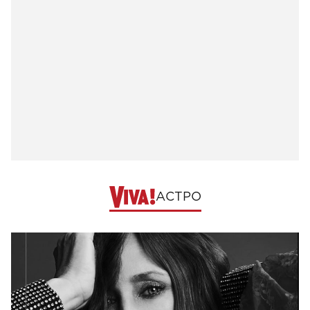
АСТРО