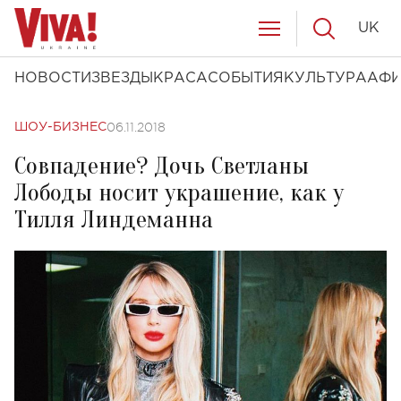
UK
НОВОСТИ
ЗВЕЗДЫ
КРАСА
СОБЫТИЯ
КУЛЬТУРА
АФ
06.11.2018
ШОУ-БИЗНЕС
Совпадение? Дочь Светланы
Лободы носит украшение, как у
Тилля Линдеманна