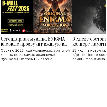
Легендарная музыка ENIGMA
В Киеве состои
впервые прозвучит вживую в
концерт памят
Украине: где состоится концерт
Клименко: более
Осенью 2026 года украинских зрителей
25 июля в новом op
исполнят песн
ждет одно из самых ожидаемых
«Де, Що, Інше» сос
музыкальных событий сезона.
памяти фронтмена
Михаила Клименко. 
особенный музыкал
посвященный артист
стало символом ис
настоящей любви.