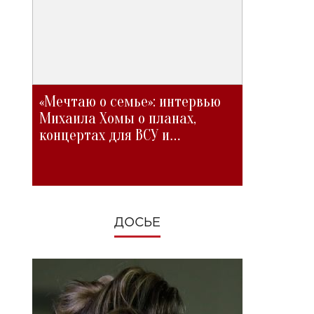
«Мечтаю о семье»: интервью
Михаила Хомы о планах,
концертах для ВСУ и
изменениях во время войны
ДОСЬЕ