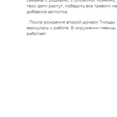
связаны с родными, с близкими. Конечно,
твои дети растут, победить все тревоги 
добавила артистка.
После рождения второй дочери Тильды 
вернулась к работе. В окружении певицы 
работает.