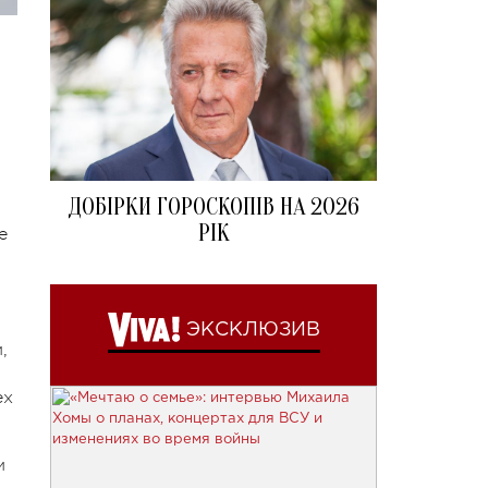
ДОБІРКИ ГОРОСКОПІВ НА 2026
РІК
е
ЭКСКЛЮЗИВ
,
ех
м