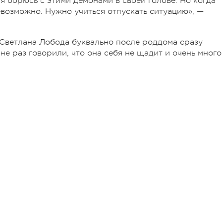
 я борюсь с этими демонами в своей голове. Но когда
невозможно. Нужно учиться отпускать ситуацию», —
Светлана Лобода буквально после роддома сразу
не раз говорили, что она себя не щадит и очень много