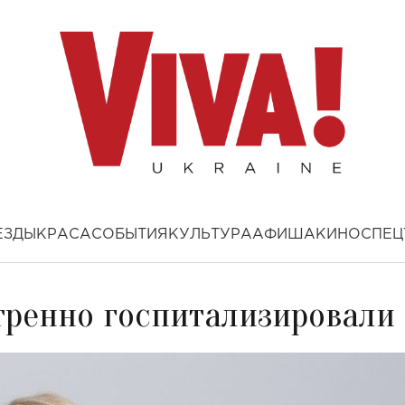
ЕЗДЫ
КРАСА
СОБЫТИЯ
КУЛЬТУРА
АФИША
КИНО
СПЕЦ
тренно госпитализировали