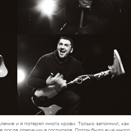
ление и я потерял много крови. Только запомнил, как
е после операции в госпитале. Потом было еще много