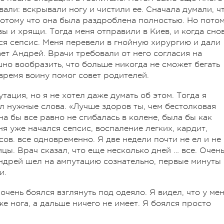
вали: вскрывали ногу и чистили ее. Сначала думали, ч
 потому что она была раздроблена полностью. Но пото
вы и хрящи. Тогда меня отправили в Киев, и когда сно
лся сепсис. Меня перевели в гнойную хирургию и дали
ет Андрей. Врачи требовали от него согласия на
но вообразить, что больше никогда не сможет бегать
 время воину помог совет родителей.
тация, но я не хотел даже думать об этом. Тогда я
л нужные слова. «Лучше здоров ты, чем бестолковая
она бы все равно не сгибалась в колене, была бы как
ня уже начался сепсис, воспаление легких, кардит,
ов. все одновременно. Я две недели почти не ел и не
цы. Врач сказал, что еще несколько дней … все. Очен
Андрей шел на ампутацию сознательно, первые минуты
и.
 очень боялся взглянуть под одеяло. Я видел, что у ме
же нога, а дальше ничего не имеет. Я боялся просто