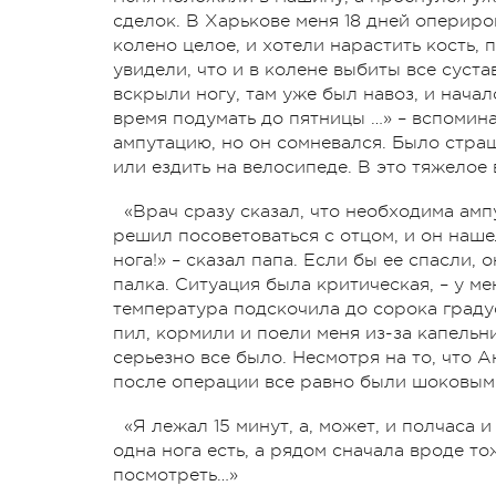
сделок. В Харькове меня 18 дней опериро
колено целое, и хотели нарастить кость,
увидели, что и в колене выбиты все суста
вскрыли ногу, там уже был навоз, и нача
время подумать до пятницы …» – вспомина
ампутацию, но он сомневался. Было страш
или ездить на велосипеде. В это тяжелое
«Врач сразу сказал, что необходима ампу
решил посоветоваться с отцом, и он наше
нога!» – сказал папа. Если бы ее спасли, 
палка. Ситуация была критическая, – у ме
температура подскочила до сорока градус
пил, кормили и поели меня из-за капельни
серьезно все было. Несмотря на то, что 
после операции все равно были шоковым
«Я лежал 15 минут, а, может, и полчаса и
одна нога есть, а рядом сначала вроде то
посмотреть…»