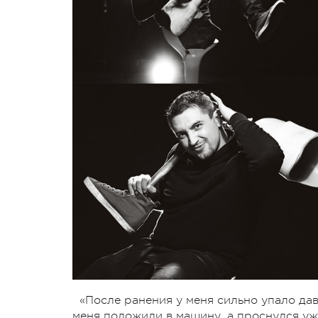
«После ранения у меня сильно упало дав
меня положили в машину, а проснулся уж