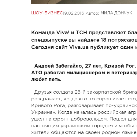
19.02.2016
Автор:
ШОУ-БИЗНЕС
МИЛА ДОНЧУК
Команда Viva! и ТСН представляет бл
спецвыпуске вы найдете 18 потрясаю
Сегодня сайт Viva.ua публикует один 
Андрей Забегайло, 27 лет, Кривой Рог
АТО работал милиционером и ветеринаро
любит петь.
Друзья солдата 28-й закарпатской брига
раздражает, когда кто-то спрашивает его
Кривого Рога, разговаривает по-украинск
Украина». Когда началась российская аг
ушел на фронт добровольцем. Пошел для 
настоящим украинским городом и чтобы н
жители общаются на своем родном языке