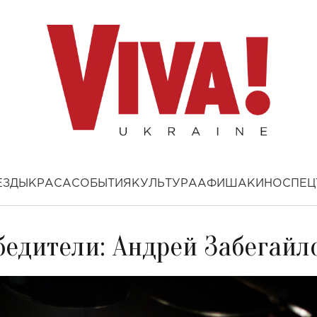
ЕЗДЫ
КРАСА
СОБЫТИЯ
КУЛЬТУРА
АФИША
КИНО
СПЕЦ
бедители: Андрей Забегайл