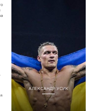
то
м
ва
ь
АЛЕКСАНДР УСИК
ня