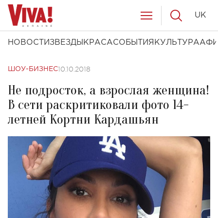
UK
НОВОСТИ
ЗВЕЗДЫ
КРАСА
СОБЫТИЯ
КУЛЬТУРА
АФ
10.10.2018
ШОУ-БИЗНЕС
Не подросток, а взрослая женщина!
В сети раскритиковали фото 14-
летней Кортни Кардашьян