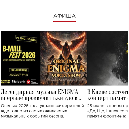
АФИША
Легендарная музыка ENIGMA
В Киеве состои
впервые прозвучит вживую в
концерт памят
Украине: где состоится концерт
Клименко: более
Осенью 2026 года украинских зрителей
25 июля в новом op
исполнят песн
ждет одно из самых ожидаемых
«Де, Що, Інше» сос
музыкальных событий сезона.
памяти фронтмена
Михаила Клименко. 
особенный музыкал