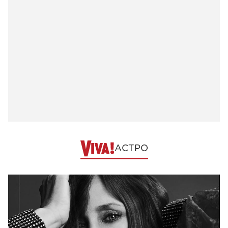
АСТРО