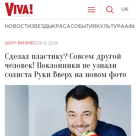
UK
НОВОСТИ
ЗВЕЗДЫ
КРАСА
СОБЫТИЯ
КУЛЬТУРА
АФ
09.10.2018
ШОУ-БИЗНЕС
Сделал пластику? Совсем другой
человек! Поклонники не узнали
солиста Руки Вверх на новом фото