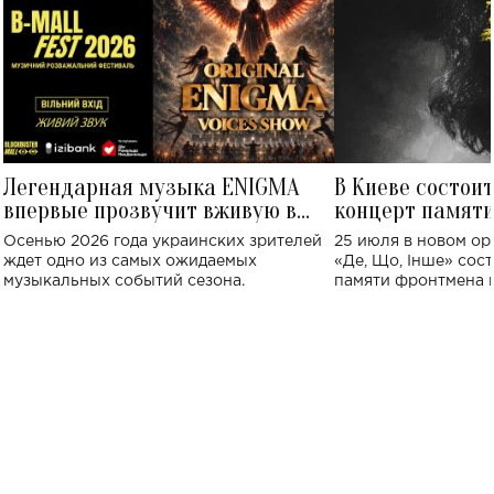
Легендарная музыка ENIGMA
В Киеве состои
впервые прозвучит вживую в
концерт памят
Украине: где состоится концерт
Клименко: более
Осенью 2026 года украинских зрителей
25 июля в новом op
исполнят песн
ждет одно из самых ожидаемых
«Де, Що, Інше» сос
музыкальных событий сезона.
памяти фронтмена
Михаила Клименко. 
особенный музыкал
посвященный артист
стало символом ис
настоящей любви.