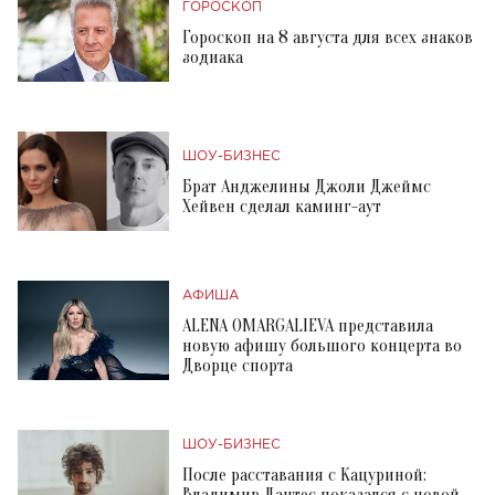
ГОРОСКОП
Гороскоп на 8 августа для всех знаков
зодиака
ШОУ-БИЗНЕС
Брат Анджелины Джоли Джеймс
Хейвен сделал каминг-аут
АФИША
ALENA OMARGALIEVA представила
новую афишу большого концерта во
Дворце спорта
ШОУ-БИЗНЕС
После расставания с Кацуриной:
Владимир Дантес показался с новой