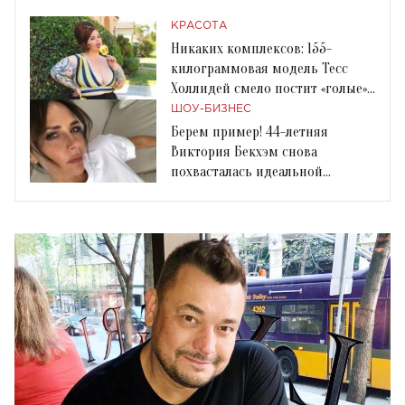
КРАСОТА
Никаких комплексов: 155-
килограммовая модель Тесс
Холлидей смело постит «голые»
фото
ШОУ-БИЗНЕС
Берем пример! 44-летняя
Виктория Бекхэм снова
похвасталась идеальной
растяжкой