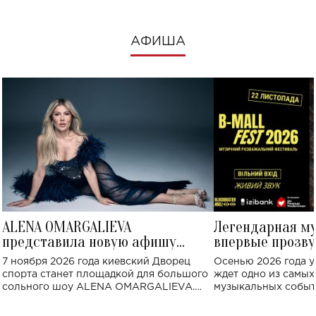
АФИША
ALENA OMARGALIEVA
Легендарная м
представила новую афишу
впервые прозву
большого концерта во Дворце
Украине: где со
7 ноября 2026 года киевский Дворец
Осенью 2026 года у
спорта
спорта станет площадкой для большого
ждет одно из самы
сольного шоу ALENA OMARGALIEVA.
музыкальных событ
Концерт получил символичное название
«Не пьяная — влюбленная».