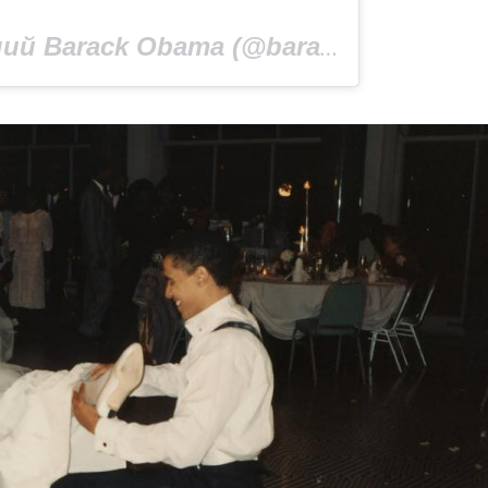
Допис, поширений Barack Obama (@barackobama)
3 Ж