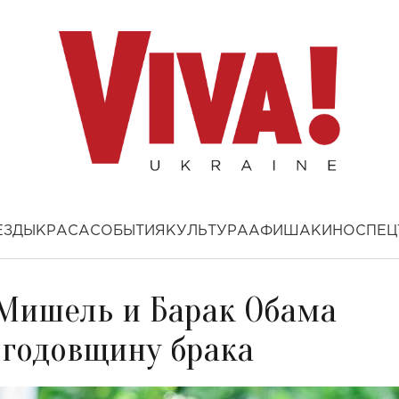
ЕЗДЫ
КРАСА
СОБЫТИЯ
КУЛЬТУРА
АФИША
КИНО
СПЕЦ
 Мишель и Барак Обама
 годовщину брака