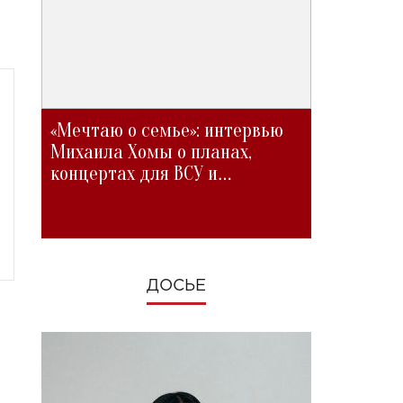
«Мечтаю о семье»: интервью
Михаила Хомы о планах,
концертах для ВСУ и
изменениях во время войны
ДОСЬЕ