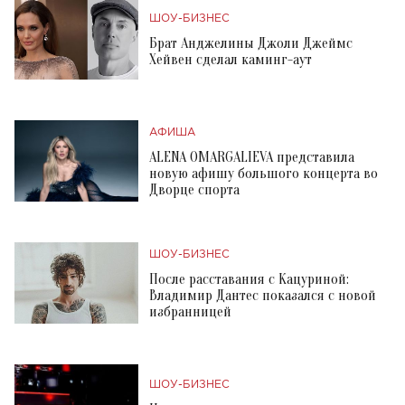
ШОУ-БИЗНЕС
Брат Анджелины Джоли Джеймс
Хейвен сделал каминг-аут
АФИША
ALENA OMARGALIEVA представила
новую афишу большого концерта во
Дворце спорта
ШОУ-БИЗНЕС
После расставания с Кацуриной:
Владимир Дантес показался с новой
избранницей
ШОУ-БИЗНЕС