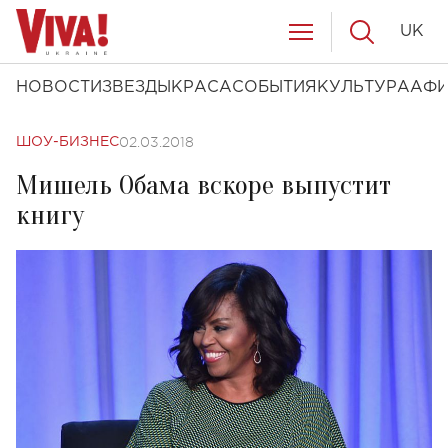
UK
НОВОСТИ
ЗВЕЗДЫ
КРАСА
СОБЫТИЯ
КУЛЬТУРА
АФ
02.03.2018
ШОУ-БИЗНЕС
Мишель Обама вскоре выпустит
книгу