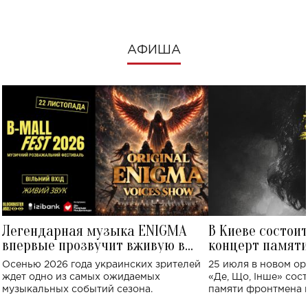
АФИША
Легендарная музыка ENIGMA
В Киеве состои
впервые прозвучит вживую в
концерт памят
Украине: где состоится концерт
Клименко: более
Осенью 2026 года украинских зрителей
25 июля в новом op
исполнят песн
ждет одно из самых ожидаемых
«Де, Що, Інше» сос
музыкальных событий сезона.
памяти фронтмена
Михаила Клименко. 