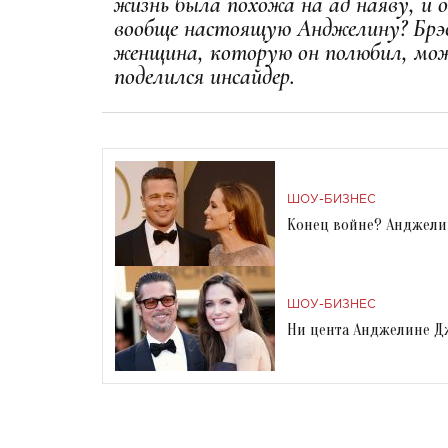
жизнь была похожа на ад наяву, и о
вообще настоящую Анджелину? Брэд
женщина, которую он полюбил, може
поделился инсайдер.
ШОУ-БИЗНЕС
Конец войне? Анджели
ШОУ-БИЗНЕС
Ни цента Анджелине Д