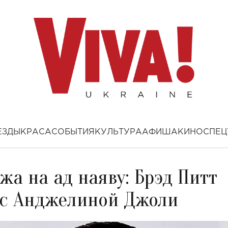
ЕЗДЫ
КРАСА
СОБЫТИЯ
КУЛЬТУРА
АФИША
КИНО
СПЕЦ
жа на ад наяву: Брэд Питт
е с Анджелиной Джоли