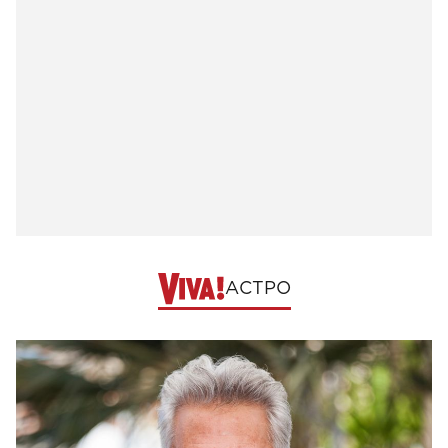
АСТРО