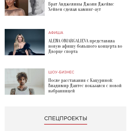
Брат Анджелины Джоли Джеймс
Хейвен сделал каминг-аут
АФИША
ALENA OMARGALIEVA представила
новую афишу большого концерта во
Дворце спорта
ШОУ-БИЗНЕС
После расставания с Кацуриной:
Владимир Дантес показался с новой
избранницей
СПЕЦПРОЕКТЫ