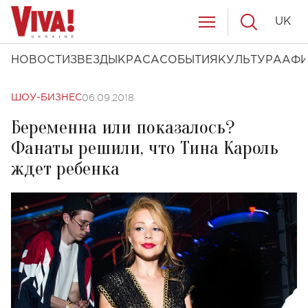
UK
НОВОСТИ
ЗВЕЗДЫ
КРАСА
СОБЫТИЯ
КУЛЬТУРА
АФ
06.09.2018
ШОУ-БИЗНЕС
Беременна или показалось?
Фанаты решили, что Тина Кароль
ждет ребенка