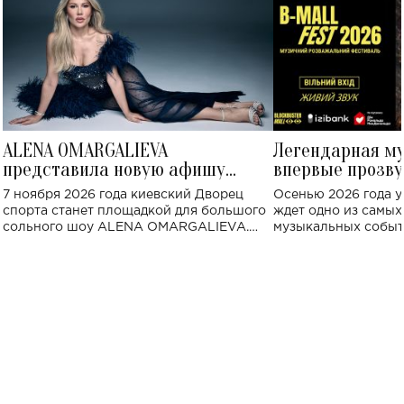
ALENA OMARGALIEVA
Легендарная м
представила новую афишу
впервые прозву
большого концерта во Дворце
Украине: где со
7 ноября 2026 года киевский Дворец
Осенью 2026 года у
спорта
спорта станет площадкой для большого
ждет одно из самы
сольного шоу ALENA OMARGALIEVA.
музыкальных событ
Концерт получил символичное название
«Не пьяная — влюбленная».