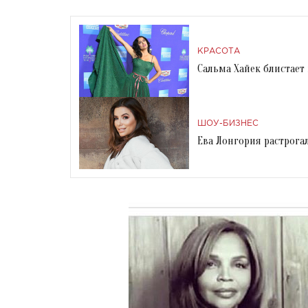
КРАСОТА
Сальма Хайек блистает
ШОУ-БИЗНЕС
Ева Лонгория растрог