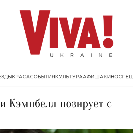
ЕЗДЫ
КРАСА
СОБЫТИЯ
КУЛЬТУРА
АФИША
КИНО
СПЕЦ
и Кэмпбелл позирует с