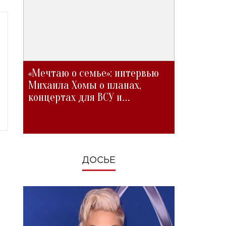
«Мечтаю о семье»: интервью
Михаила Хомы о планах,
концертах для ВСУ и
изменениях во время войны
ДОСЬЕ