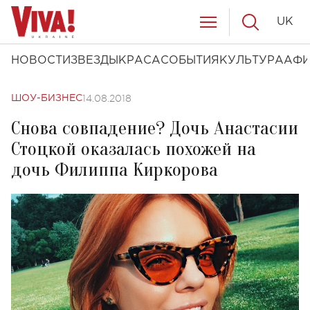
UK
НОВОСТИ
ЗВЕЗДЫ
КРАСА
СОБЫТИЯ
КУЛЬТУРА
АФ
14.08.2018
ШОУ-БИЗНЕС
Снова совпадение? Дочь Анастасии
Стоцкой оказалась похожей на
дочь Филиппа Киркорова