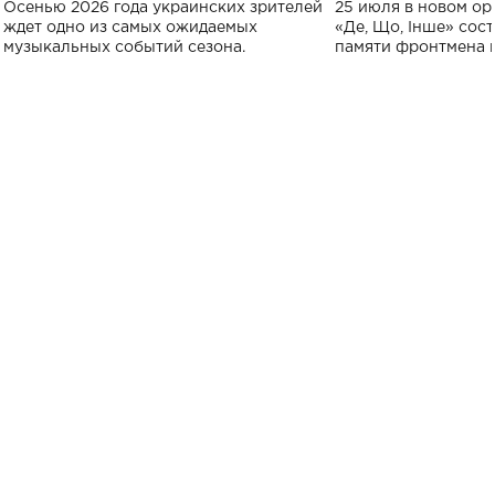
Украине: где состоится концерт
Клименко: более
Осенью 2026 года украинских зрителей
25 июля в новом op
исполнят песн
ждет одно из самых ожидаемых
«Де, Що, Інше» сос
музыкальных событий сезона.
памяти фронтмена
Михаила Клименко. 
особенный музыкал
посвященный артист
стало символом ис
настоящей любви.