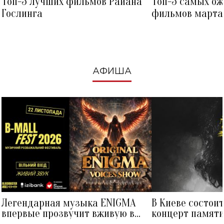
Топ-5 лучших фильмов Райана
Топ-5 самых о
Гослинга
фильмов марта 
посмотреть в к
АФИША
Легендарная музыка ENIGMA
В Киеве состои
впервые прозвучит вживую в
концерт памят