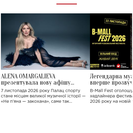
ALENA OMARGALIEVA
Легендарна му
презентувала нову афішу
вперше прозвуч
великого концерту в Палаці
Україні: де від
7 листопада 2026 року Палац спорту
B-Mall Fest оголош
спорту
стане місцем великої музичної історії —
хедлайнера фестива
«Не пʼяна — закохана», саме так
2026 року на новій т
символічно названо майбутній концерт
stage відбудеться у
ALENA OMARGALIEVA.
ENIGMA VOICES' OR