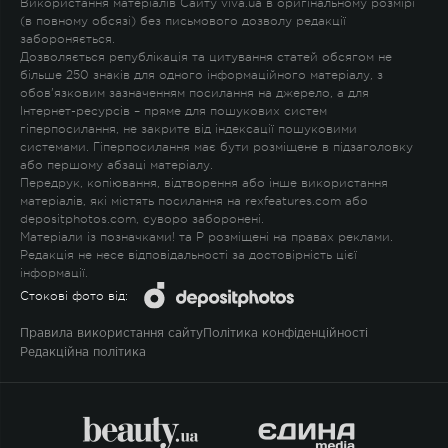
Використання матеріалів Сайту viva.ua в оригінальному розмірі
(в повному обсязі) без письмового дозволу редакції
забороняється.
Дозволяється републікація та цитування статей обсягом не
більше 250 знаків для одного інформаційного матеріалу, з
обов'язковим зазначенням посилання на джерело, а для
Інтернет-ресурсів – пряме для пошукових систем
гіперпосилання, не закрите від індексації пошуковими
системами. Гіперпосилання має бути розміщене в підзаголовку
або першому абзаці матеріалу.
Передрук, копіювання, відтворення або інше використання
матеріалів, які містять посилання на rexfeatures.com або
depositphotos.com, суворо заборонені.
Матеріали із позначками
!
та
P
розміщені на правах реклами.
Редакція не несе відповідальності за достовірність цієї
інформації.
Стокові фото від:
Правила використання сайту
Політика конфіденційності
Редакційна політика