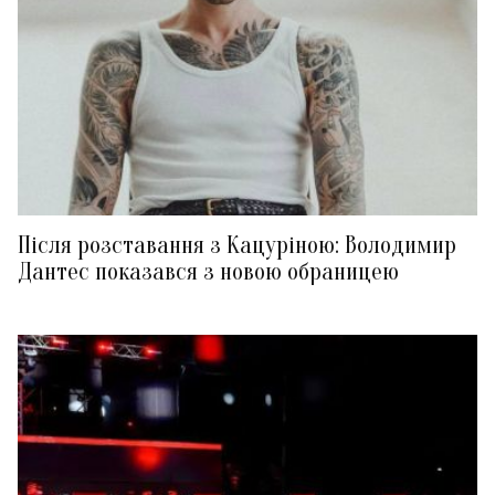
Після розставання з Кацуріною: Володимир
Дантес показався з новою обраницею