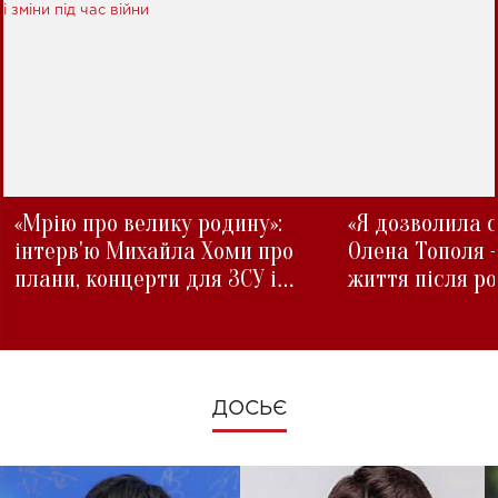
«Мрію про велику родину»:
«Я дозволила с
інтерв'ю Михайла Хоми про
Олена Тополя 
плани, концерти для ЗСУ і
життя після р
зміни під час війни
ДОСЬЄ