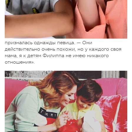
«Вы знаете, я сама в шоке, потому что Мартин
действительно безумно похож на моего сына.
Когда Филипп показывал сына раньше, не было
такого сходства, а сейчас это просто одно лиц, —
призналась однажды певица. — Они
действительно очень похожи, но у каждого своя
мама, я к детям Филиппа не имею никакого
отношения».