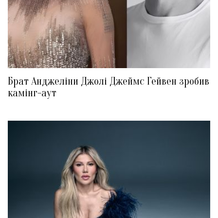
Брат Анджеліни Джолі Джеймс Гейвен зробив
камінг-аут