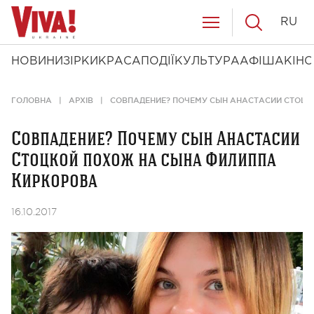
RU
НОВИНИ
ЗІРКИ
КРАСА
ПОДІЇ
КУЛЬТУРА
АФІША
КІНО
ГОЛОВНА
АРХІВ
СОВПАДЕНИЕ? ПОЧЕМУ СЫН АНАСТАСИИ СТОЦК
Совпадение? Почему сын Анастасии
Стоцкой похож на сына Филиппа
Киркорова
16.10.2017