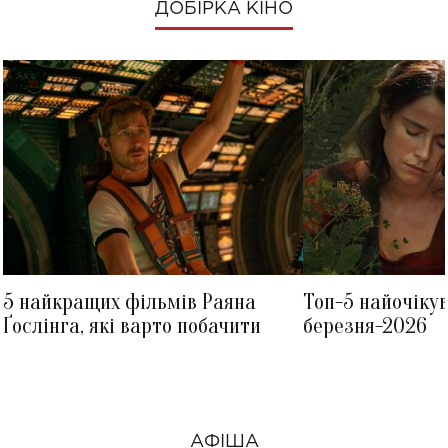
ДОБІРКА КІНО
5 найкращих фільмів Раяна
Топ-5 найочіку
Ґослінга, які варто побачити
березня-2026
АФІША