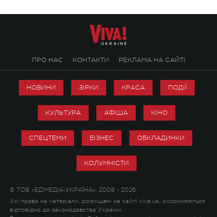
ПРО НАС
КОНТАКТИ
РЕКЛАМА НА САЙТІ
НОВИНИ
ЗІРКИ
КРАСА
ПОДІЇ
КУЛЬТУРА
АФІША
КІНО
СПЕЦТЕМИ
БІЗНЕС
ОБКЛАДИНКИ
КОЛУМНІСТИ
© ТОВ «ЕДІМЕДІА-УКРАЇНА», 2008 - 2026
Усі права на матеріали, розміщені на сайті viva.ua, охороняються
відповідно до законодавства України.