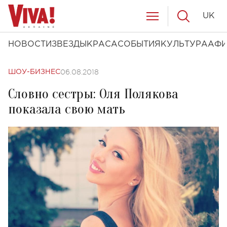
UK
НОВОСТИ
ЗВЕЗДЫ
КРАСА
СОБЫТИЯ
КУЛЬТУРА
АФ
06.08.2018
ШОУ-БИЗНЕС
Словно сестры: Оля Полякова
показала свою мать