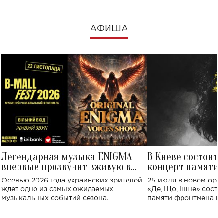
АФИША
Легендарная музыка ENIGMA
В Киеве состои
впервые прозвучит вживую в
концерт памят
Украине: где состоится концерт
Клименко: более
Осенью 2026 года украинских зрителей
25 июля в новом op
исполнят песн
ждет одно из самых ожидаемых
«Де, Що, Інше» сос
музыкальных событий сезона.
памяти фронтмена
Михаила Клименко. 
особенный музыкал