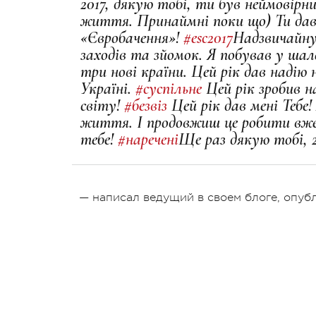
2017, дякую тобі, ти був неймовірн
життя. Принаймні поки що) Ти дав
«Євробачення»!
#esc2017
Надзвичайну
заходів та зйомок. Я побував у шале
три нові країни. Цей рік дав надію
Україні.
#суспільне
Цей рік зробив 
світу!
#безвіз
Цей рік дав мені Тебе
життя. І продовжиш це робити вже
тебе!
#наречені
Ще раз дякую тобі, 2
— написал ведущий в своем блоге, опуб