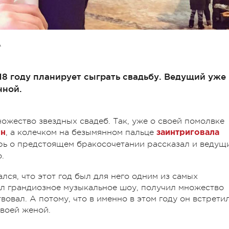
А
8 году планирует сыграть свадьбу. Ведущий уже
нной.
ножество звездных свадеб. Так, уже о своей помолвке
, а колечком на безымянном пальце
он
заинтриговала
ерь о предстоящем бракосочетании рассказал и ведущ
о.
ался, что этот год был для него одним из самых
вел грандиозное музыкальное шоу, получил множество
овал. А потому, что в именно в этом году он встрети
своей женой.