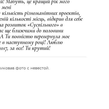
ий! Мабуть, це кращий рік мого
 мені
 кількість різноманітних проектів,
ній кількості місць, відкрив для себе
 на розвиток «Суспільного» в
нас ще ближчими до половини
! А Ти повністю перевернула моє
 в наступному році! Люблю
017, за все! Ти крутий!
ликовав фото с невестой.