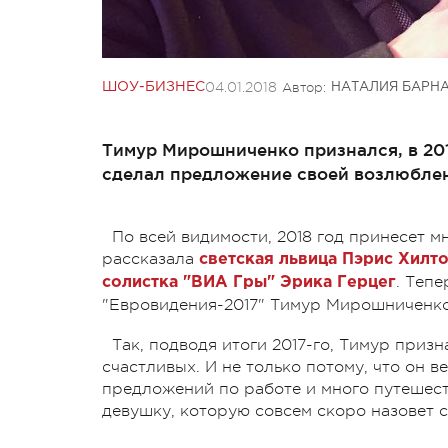
04.01.2018
Автор:
ШОУ-БИЗНЕС
НАТАЛИЯ БАРН
Тимур Мирошниченко признался, в 201
сделал предложение своей возлюбле
По всей видимости, 2018 год принесет м
рассказала
светская львица Пэрис Хилт
. Теп
солистка "ВИА Гры" Эрика Герцег
"Евровидения-2017" Тимур Мирошниченк
Так, подводя итоги 2017-го, Тимур призн
счастливых. И не только потому, что он 
предложений по работе и много путешеств
девушку, которую совсем скоро назовет 